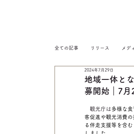
全ての記事
リリース
メデ
2024年7月29日
地域一体と
募開始｜7月
　観光庁は
多様な食
客促進や観光消費の
る伴走支援等を含む
しました。