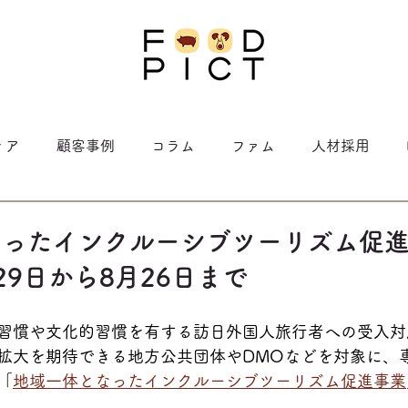
ィア
顧客事例
コラム
ファム
人材採用
なったインクルーシブツーリズム促
29日から8月26日まで
習慣や文化的習慣を有する訪日外国人旅行者への受入対
拡大を期待できる地方公共団体やDMOなどを対象に、
「
地域一体となったインクルーシブツーリズム促進事業