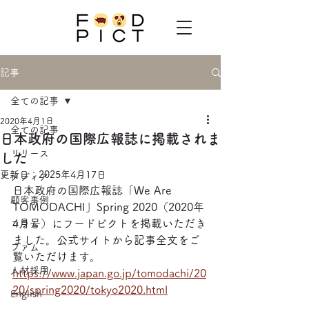
記事
全ての記事
2020年4月1日
全ての記事
日本政府の国際広報誌に掲載されま
リリース
した
更新日：
2025年4月17日
メディア
日本政府の国際広報誌「We Are 
顧客事例
TOMODACHI」Spring 2020（2020年
4月号）にフードピクトを掲載いただき
コラム
ました。公式サイトから記事全文をご
ファム
覧いただけます。
人材採用
https://www.japan.go.jp/tomodachi/20
20/spring2020/tokyo2020.html
English