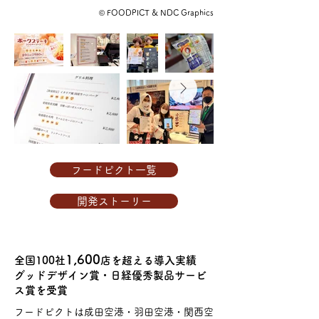
©️
FOODPICT & NDC Graphics
フードピクト一覧
開発ストーリー
1,600
​全国100社
店を超える導入実績
グッドデザイン賞・日経優秀製品サービ
ス賞を
受賞
フードピクトは成田空港・羽田空港・関西空