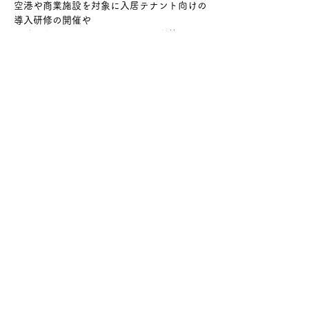
空港や商業施設を対象に入居テナント向けの
導入研修の開催や
正確な表示運用をサポートする品質管理コン
サルティングを提供しています。
ご利用事例
案内資料と料金表のダウンロード
フードピクトの料金表を含むご案内は下
記フォームからご請求ください。