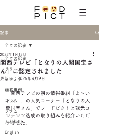
記事
全ての記事
2022年1月12日
全ての記事
関西テレビ「となりの人間国宝さ
リリース
ん」に認定されました
更新日：
2025年4月9日
メディア
顧客事例
　関西テレビの朝の情報番組「よ〜い
ドン！」の人気コーナー「となりの人
コラム
間国宝さん」でフードピクトと観光コ
ファム
ンテンツ造成の取り組みを紹介いただ
人材採用
きました。
English