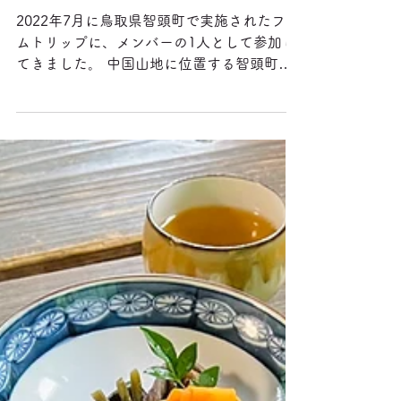
鳥取県ファムトリップ｜2日目レ
ポート
2022年7月に鳥取県智頭町で実施されたファ
ムトリップに、メンバーの1人として参加し
てきました。 中国山地に位置する智頭町は
400年以上前から植樹がはじまり、面積の
93%を森林が占める林業のまちです。江戸時
代には宿場町として栄えましたが、現在は
6,500人の小さな田舎まちで...