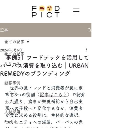
記事
全ての記事
2024年8月6日
全ての記事
［事例5］フードテックを活用して
リリース
パーパス消費を取り込む｜URBAN
REMEDYのブランディング
メディア
顧客事例
　世界の食トレンドと消費者が食に求
コラム
める3つの役割
（
記事はこちら
）
で紹介
した通り、食事が栄養補給から自己実
ファム
現への手段へと変化するなか、消費者
人材採用
が食に求める役割は、主体的な選択、
English
コミュニティへの帰属、パーパスの発