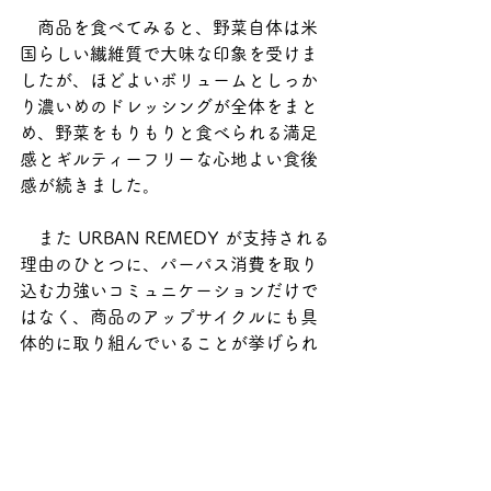
　商品を食べてみると、野菜自体は米
国らしい繊維質で大味な印象を受けま
したが、ほどよいボリュームとしっか
り濃いめのドレッシングが全体をまと
め、野菜をもりもりと食べられる満足
感とギルティーフリーな心地よい食後
感が続きました。
　また URBAN REMEDY が支持される
理由のひとつに、パーパス消費を取り
込む力強いコミュニケーションだけで
はなく、商品のアップサイクルにも具
体的に取り組んでいることが挙げられ
ます。
　例えばコールドプレスジュースの製
造時に廃棄物として出る果肉や皮は
「アップビート・ヴィーガン・チーズ