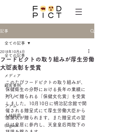
記事
全ての記事
2018年10月4日
全ての記事
フードピクトの取り組みが厚生労働
リリース
大臣表彰を受賞
メディア
このたびフードピクトの取り組みが、
顧客事例
保健衛生の分野における長年の業績に
コラム
対して贈られる「保健文化賞」を受賞
しました。10月10日に明治記念館で開
ファム
催される贈呈式にて厚生労働大臣から
人材採用
感謝状が贈られます。また贈呈式の翌
日は皇居に参内し、天皇皇后両陛下の
English
拝謁を賜ります。