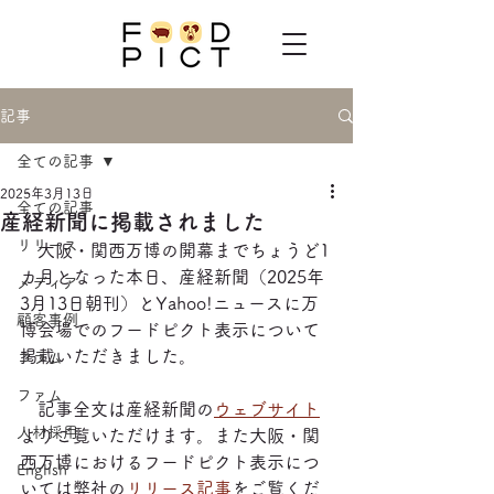
記事
全ての記事
2025年3月13日
全ての記事
産経新聞に掲載されました
リリース
　大阪・関西万博の開幕までちょうど1
カ月となった本日、産経新聞（2025年
メディア
3月13日朝刊）とYahoo!ニュースに万
顧客事例
博会場でのフードピクト表示について
掲載いただきました。
コラム
ファム
　記事全文は産経新聞の
ウェブサイト
人材採用
よりご覧いただけます。また大阪・関
西万博におけるフードピクト表示につ
English
いては弊社の
リリース記事
をご覧くだ