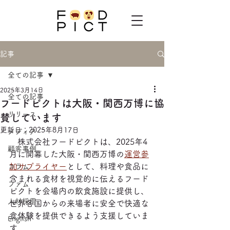
記事
全ての記事
2025年3月14日
全ての記事
フードピクトは大阪・関西万博に協
リリース
賛しています
更新日：
2025年8月17日
メディア
　株式会社フードピクトは、2025年4
顧客事例
月に開幕した大阪・関西万博の
運営参
加サプライヤー
として、料理や食品に
コラム
含まれる食材を視覚的に伝えるフード
ファム
ピクトを会場内の飲食施設に提供し、
人材採用
世界各国からの来場者に安全で快適な
食体験を提供できるよう支援していま
English
す。