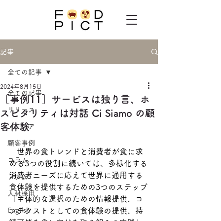
記事
全ての記事
2024年8月15日
全ての記事
［事例11］サービスは独り言、ホ
リリース
スピタリティは対話 Ci Siamo の顧
客体験
メディア
顧客事例
　世界の食トレンドと消費者が食に求
コラム
める3つの役割に続いては、多様化する
消費者ニーズに応えて世界に通用する
ファム
食体験を提供するための3つのステップ
人材採用
「主体的な選択のための情報提供、コ
English
ンテクストとしての食体験の提供、持