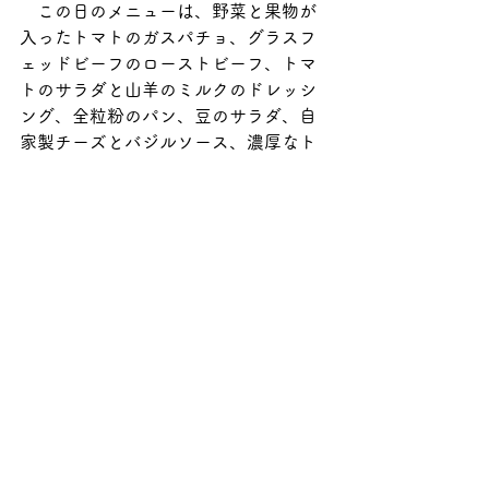
　この日のメニューは、野菜と果物が
入ったトマトのガスパチョ、グラスフ
ェッドビーフのローストビーフ、トマ
トのサラダと山羊のミルクのドレッシ
ング、全粒粉のパン、豆のサラダ、自
家製チーズとバジルソース、濃厚なト
マトソース、桃のタルトケーキでし
た。
　見た目はシンプルな料理ですが食材
の組み合わせがよく、噛むたびに素材
のおいしさを楽しめる素敵なランチで
した。ツアーの効果により自分が何を
食べているのかをしっかり意識しなが
ら味わえるのも、ブルーヒルが世界中
のファンを集めている理由だと感じま
した。