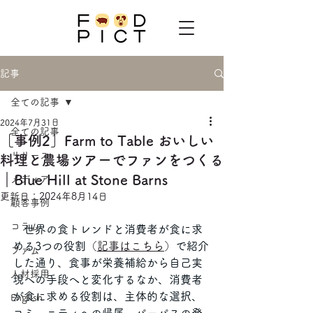
記事
全ての記事
2024年7月31日
全ての記事
［事例2］Farm to Table おいしい
リリース
料理と農場ツアーでファンをつくる
｜Blue Hill at Stone Barns
メディア
更新日：
2024年8月14日
顧客事例
コラム
　世界の食トレンドと消費者が食に求
める3つの役割
（
記事はこちら
）
で紹介
ファム
した通り、食事が栄養補給から自己実
人材採用
現への手段へと変化するなか、消費者
が食に求める役割は、主体的な選択、
English