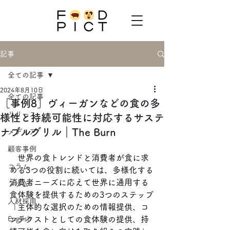
記事
全ての記事
2024年8月10日
全ての記事
［事例8］ヴィーガンなどの食の多
リリース
様性と持続可能性に対応するサステ
ナブルグリル｜The Burn
メディア
顧客事例
　世界の食トレンドと消費者が食に求
コラム
める3つの役割に続いては、多様化する
消費者ニーズに応えて世界に通用する
ファム
食体験を提供するための3つのステップ
人材採用
「主体的な選択のための情報提供、コ
English
ンテクストとしての食体験の提供、持