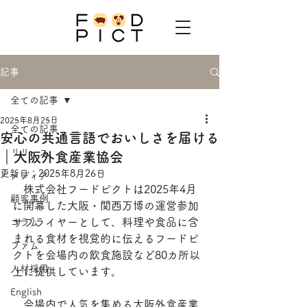
記事
全ての記事
2025年8月25日
全ての記事
安心の共通言語でおいしさを届ける
リリース
｜大阪外食産業協会
更新日：
2025年8月26日
メディア
　株式会社フードピクトは2025年4月
顧客事例
に開幕した大阪・関西万博の運営参加
サプライヤーとして、料理や食品に含
コラム
まれる食材を視覚的に伝えるフードピ
ファム
クトを会場内の飲食施設など80カ所以
人材採用
上に提供しています。
English
　会場内で人気を集める大阪外食産業