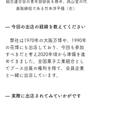
組合連合会の青年部部長を務め、髙山堂の代
表取締役である竹本洋平様（右）
― 今回の出店の経緯を教えてください
　弊社は1970年の大阪万博や、1990年
の花博にも出店しており、今回も参加
すべきだと考え2020年頃から準備を進
めてきました。全国菓子工業組合とし
てブース出展の権利を得て、会員企業
と一緒に出店しています。
― 実際に出店されてみていかがです
か？
　正直に言うとビジネスとしては試行
錯誤が続いています。ですが展示会と
しての役割やマーケティング的な意味