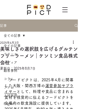
記事
全ての記事
2025年6月3日
全ての記事
美味しさの選択肢を広げるグルテン
リリース
フリーラーメン｜ケンミン食品株式
会社
メディア
更新日：
2025年8月7日
顧客事例
コラム
　フードピクトは、2025年4月に開幕
した大阪・関西万博の
運営参加サプラ
ファム
イヤー
として、料理や食品に含まれる
人材採用
食材を視覚的に伝えるフードピクトを
会場内の飲食施設に提供しています。
English