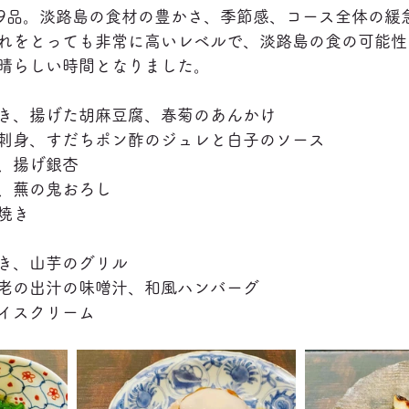
9品。淡路島の食材の豊かさ、季節感、コース全体の緩
れをとっても非常に高いレベルで、淡路島の食の可能性
晴らしい時間となりました。
き、揚げた胡麻豆腐、春菊のあんかけ
刺身、すだちポン酢のジュレと白子のソース
、揚げ銀杏
、蕪の鬼おろし
焼き
き、山芋のグリル
老の出汁の味噌汁、和風ハンバーグ
イスクリーム